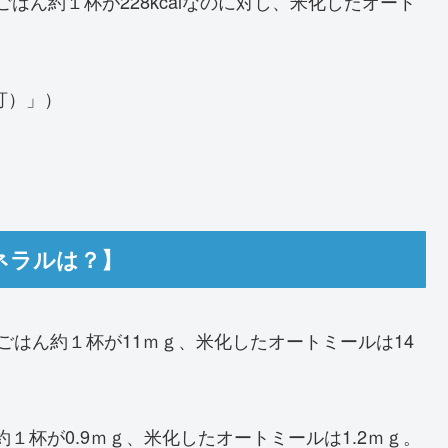
ごはん約１杯が228kcalなのに対し、米化したオート
訂）」）
ネラルは？】
ごはん約１杯が11ｍｇ、米化したオートミールは14
１杯が0.9ｍｇ、米化したオートミールは1.2ｍｇ。