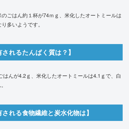
米のごはん約１杯が74ｍｇ、米化したオートミールは
なり多いようです。
有されるたんぱく質は？】
はんが4.2ｇ、米化したオートミールは4.1ｇで、白
ん。
有される食物繊維と炭水化物は】