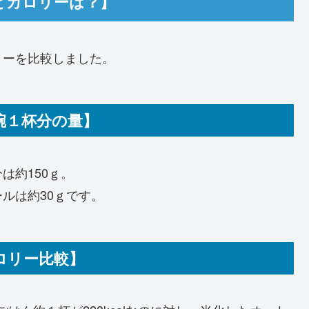
とカロリーは？】
リーを比較しました。
碗１杯分の量】
は約150ｇ。
ルは約30ｇです。
ロリー比較】